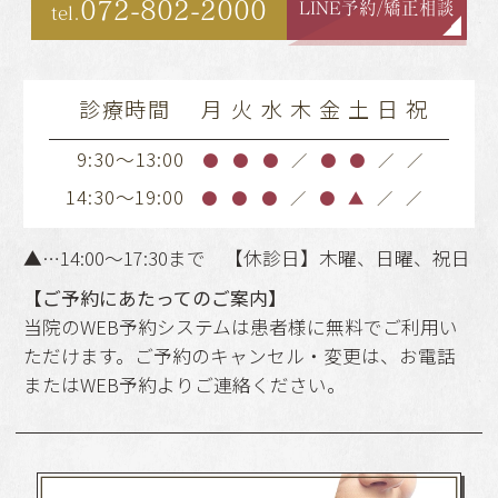
072-802-2000
LINE予約/矯正相談
tel.
診療時間
月
火
水
木
金
土
日
祝
9:30～13:00
●
●
●
／
●
●
／
／
14:30～19:00
●
●
●
／
●
▲
／
／
▲…14:00～17:30まで 【休診日】木曜、日曜、祝日
【ご予約にあたってのご案内】
当院のWEB予約システムは患者様に無料でご利用い
ただけます。ご予約のキャンセル・変更は、お電話
またはWEB予約よりご連絡ください。