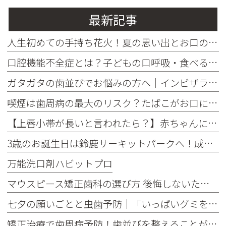
最新記事
人生初めての手持ち花火！夏の思い出とお口の健康
口腔機能不全症とは？子どもの口呼吸・食べる・話す力を育てるために知っておきたいこと
ガタガタの歯並びでお悩みの方へ｜インビザラインがおすすめな理由
喫煙は歯周病の最大のリスク？たばこがお口に与える影響をご存じですか
【上唇小帯が長いと言われたら？】赤ちゃんによくある特徴と治療が必要なケース
3歳のお誕生日は鈴鹿サーキットパークへ！成長を感じた一日でした♪
万能洗口剤ハビットプロ
マウスピース矯正歯科の選び方 後悔しないための5つのポイント
七夕の願いごとと虫歯予防｜「いっぱいグミを食べたい！」を叶えるお口の健康習慣
矯正治療で歯周病予防！歯並びを整えることが将来の歯を守る理由