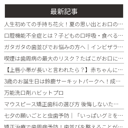
最新記事
人生初めての手持ち花火！夏の思い出とお口の健康
口腔機能不全症とは？子どもの口呼吸・食べる・話す力を育てるために知っておきたいこと
ガタガタの歯並びでお悩みの方へ｜インビザラインがおすすめな理由
喫煙は歯周病の最大のリスク？たばこがお口に与える影響をご存じですか
【上唇小帯が長いと言われたら？】赤ちゃんによくある特徴と治療が必要なケース
3歳のお誕生日は鈴鹿サーキットパークへ！成長を感じた一日でした♪
万能洗口剤ハビットプロ
マウスピース矯正歯科の選び方 後悔しないための5つのポイント
七夕の願いごとと虫歯予防｜「いっぱいグミを食べたい！」を叶えるお口の健康習慣
矯正治療で歯周病予防！歯並びを整えることが将来の歯を守る理由