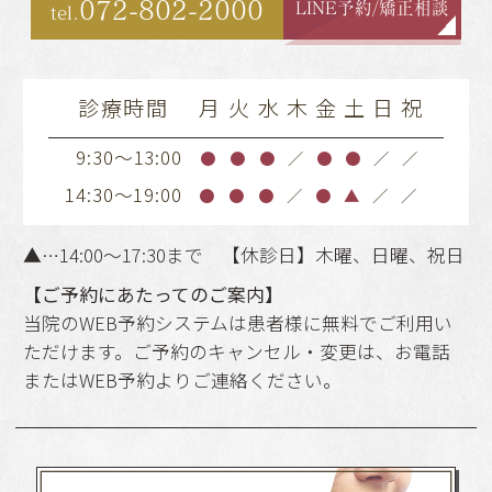
072-802-2000
LINE予約/矯正相談
tel.
診療時間
月
火
水
木
金
土
日
祝
9:30～13:00
●
●
●
／
●
●
／
／
14:30～19:00
●
●
●
／
●
▲
／
／
▲…14:00～17:30まで 【休診日】木曜、日曜、祝日
【ご予約にあたってのご案内】
当院のWEB予約システムは患者様に無料でご利用い
ただけます。ご予約のキャンセル・変更は、お電話
またはWEB予約よりご連絡ください。