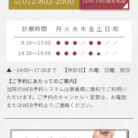
072-802-2000
LINE予約/矯正相談
tel.
診療時間
月
火
水
木
金
土
日
祝
9:30～13:00
●
●
●
／
●
●
／
／
14:30～19:00
●
●
●
／
●
▲
／
／
▲…14:00～17:30まで 【休診日】木曜、日曜、祝日
【ご予約にあたってのご案内】
当院のWEB予約システムは患者様に無料でご利用い
ただけます。ご予約のキャンセル・変更は、お電話
またはWEB予約よりご連絡ください。