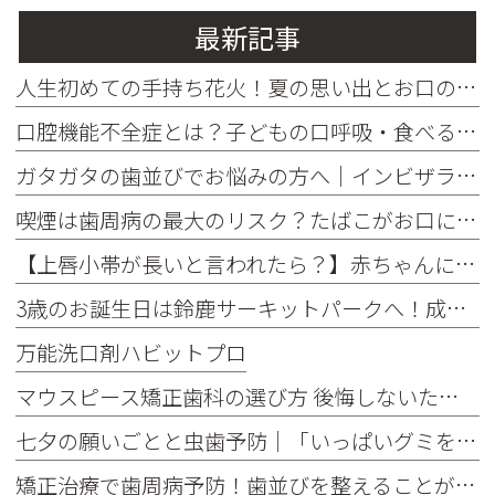
最新記事
人生初めての手持ち花火！夏の思い出とお口の健康
口腔機能不全症とは？子どもの口呼吸・食べる・話す力を育てるために知っておきたいこと
ガタガタの歯並びでお悩みの方へ｜インビザラインがおすすめな理由
喫煙は歯周病の最大のリスク？たばこがお口に与える影響をご存じですか
【上唇小帯が長いと言われたら？】赤ちゃんによくある特徴と治療が必要なケース
3歳のお誕生日は鈴鹿サーキットパークへ！成長を感じた一日でした♪
万能洗口剤ハビットプロ
マウスピース矯正歯科の選び方 後悔しないための5つのポイント
七夕の願いごとと虫歯予防｜「いっぱいグミを食べたい！」を叶えるお口の健康習慣
矯正治療で歯周病予防！歯並びを整えることが将来の歯を守る理由