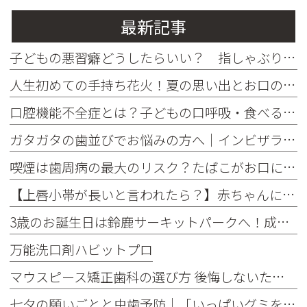
最新記事
子どもの悪習癖どうしたらいい？ 指しゃぶり・爪噛みが歯並びに与える影響とやめ方
人生初めての手持ち花火！夏の思い出とお口の健康
口腔機能不全症とは？子どもの口呼吸・食べる・話す力を育てるために知っておきたいこと
ガタガタの歯並びでお悩みの方へ｜インビザラインがおすすめな理由
喫煙は歯周病の最大のリスク？たばこがお口に与える影響をご存じですか
【上唇小帯が長いと言われたら？】赤ちゃんによくある特徴と治療が必要なケース
3歳のお誕生日は鈴鹿サーキットパークへ！成長を感じた一日でした♪
万能洗口剤ハビットプロ
マウスピース矯正歯科の選び方 後悔しないための5つのポイント
七夕の願いごとと虫歯予防｜「いっぱいグミを食べたい！」を叶えるお口の健康習慣