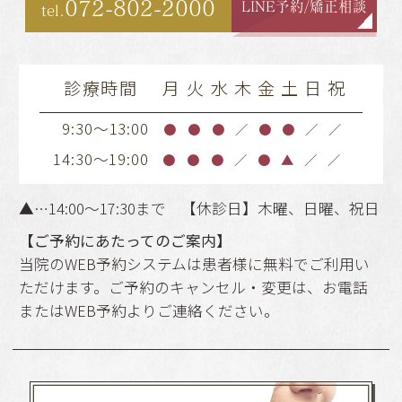
072-802-2000
LINE予約/矯正相談
tel.
診療時間
月
火
水
木
金
土
日
祝
9:30～13:00
●
●
●
／
●
●
／
／
14:30～19:00
●
●
●
／
●
▲
／
／
▲…14:00～17:30まで 【休診日】木曜、日曜、祝日
【ご予約にあたってのご案内】
当院のWEB予約システムは患者様に無料でご利用い
ただけます。ご予約のキャンセル・変更は、お電話
またはWEB予約よりご連絡ください。