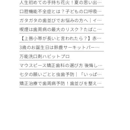
人生初めての手持ち花火！夏の思い出とお口の健康
口腔機能不全症とは？子どもの口呼吸・食べる・話す力を育てるために知っておきたいこと
ガタガタの歯並びでお悩みの方へ｜インビザラインがおすすめな理由
喫煙は歯周病の最大のリスク？たばこがお口に与える影響をご存じですか
【上唇小帯が長いと言われたら？】赤ちゃんによくある特徴と治療が必要なケース
3歳のお誕生日は鈴鹿サーキットパークへ！成長を感じた一日でした♪
万能洗口剤ハビットプロ
マウスピース矯正歯科の選び方 後悔しないための5つのポイント
七夕の願いごとと虫歯予防｜「いっぱいグミを食べたい！」を叶えるお口の健康習慣
矯正治療で歯周病予防！歯並びを整えることが将来の歯を守る理由