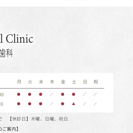
間
月
火
水
木
金
土
日
祝
00
●
●
●
／
●
●
／
／
00
●
●
●
／
●
▲
／
／
30まで 【休診日】木曜、日曜、祝日
のご案内】